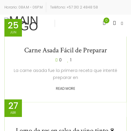
Horario: 08A.M - 06P.M
Teléfono: +57 310 2 4848 58
0
25
27
Login
Sign Up
JUN
ABR
Carne Asada Fácil de Preparar
0
1
La carne asada fue la primera receta que intenté
preparar en
READ MORE
27
ABR
Lomo de res en salsa de vino tinto🍷