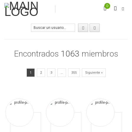
0
Encontrados
1063
miembros
1
2
3
…
355
Siguiente »