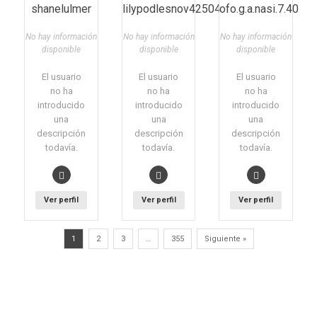
shanelulmer
lilypodlesnov42504
ofo.g.a.nasi.7.40
No hay información
No hay información
No hay información
disponible
disponible
disponible
El usuario
El usuario
El usuario
no ha
no ha
no ha
introducido
introducido
introducido
una
una
una
descripción
descripción
descripción
todavía.
todavía.
todavía.
Ver perfil
Ver perfil
Ver perfil
1
2
3
…
355
Siguiente »