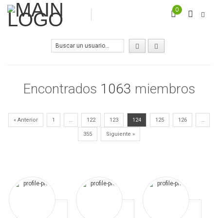
0
Encontrados
1063
miembros
« Anterior
1
…
122
123
124
125
126
…
355
Siguiente »