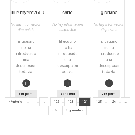
lillie.myers2660
carie
gloriane
No hay información
No hay información
No hay información
disponible
disponible
disponible
El usuario
El usuario
El usuario
no ha
no ha
no ha
introducido
introducido
introducido
una
una
una
descripción
descripción
descripción
todavía.
todavía.
todavía.
Ver perfil
Ver perfil
Ver perfil
« Anterior
1
…
122
123
124
125
126
…
355
Siguiente »