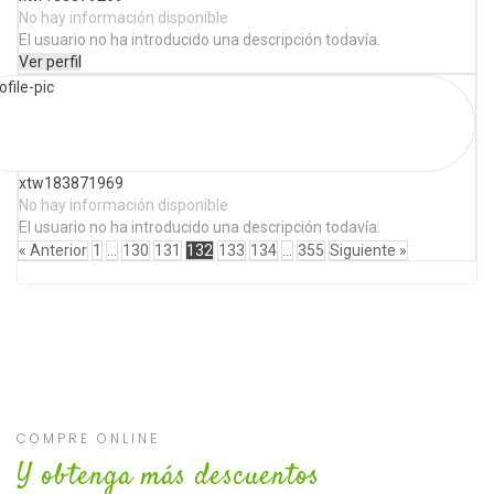
No hay información disponible
El usuario no ha introducido una descripción todavía.
Ver perfil
xtw183871969
No hay información disponible
El usuario no ha introducido una descripción todavía.
Ver perfil
« Anterior
1
…
130
131
132
133
134
…
355
Siguiente »
COMPRE ONLINE
Y obtenga más descuentos