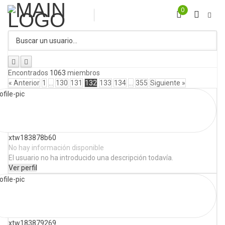
0
Encontrados
1063
miembros
« Anterior
1
…
130
131
132
133
134
…
355
Siguiente »
xtw183878b60
No hay información disponible
El usuario no ha introducido una descripción todavía.
Ver perfil
xtw183879269