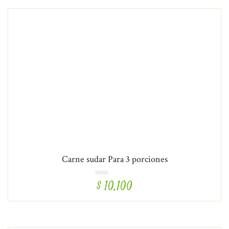
Carne sudar Para 3 porciones
$
10,100
R
a
t
e
d
5
.