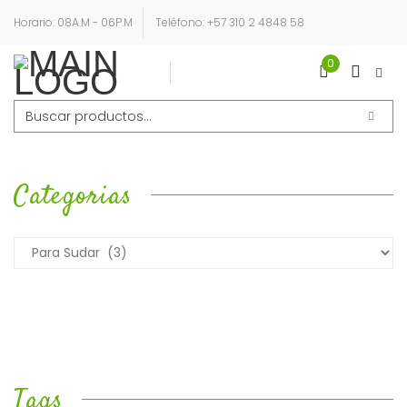
Horario: 08A.M - 06P.M
Teléfono: +57 310 2 4848 58
0
Login
Sign Up
Buscar
por:
Categorias
Tags