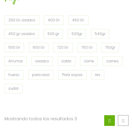
250 Gr. asados
400 Gr
450 Gr.
450 gr. asados
500 gr
500gr
540gr
550 Gr
600 Gr
720 Gr.
750 Gr
750gr
Ahumar
asados
caldo
carne
carnes
hueso
para asar
Para sopas
res
sudar
Mostrando todos los resultados 3