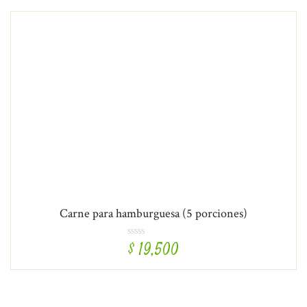
Carne para hamburguesa (5 porciones)
$
19,500
R
a
t
e
d
5
.