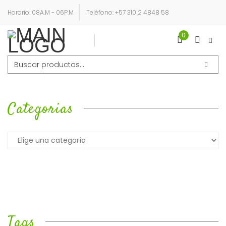
Horario: 08A.M - 06P.M
Teléfono: +57 310 2 4848 58
0
Login
Sign Up
Buscar
por:
Categorias
Tags