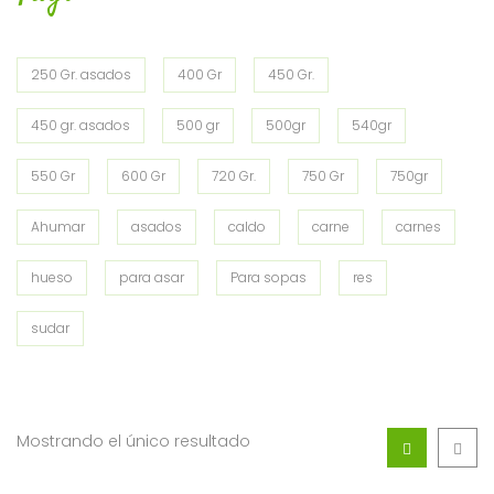
250 Gr. asados
400 Gr
450 Gr.
450 gr. asados
500 gr
500gr
540gr
550 Gr
600 Gr
720 Gr.
750 Gr
750gr
Ahumar
asados
caldo
carne
carnes
hueso
para asar
Para sopas
res
sudar
Mostrando el único resultado