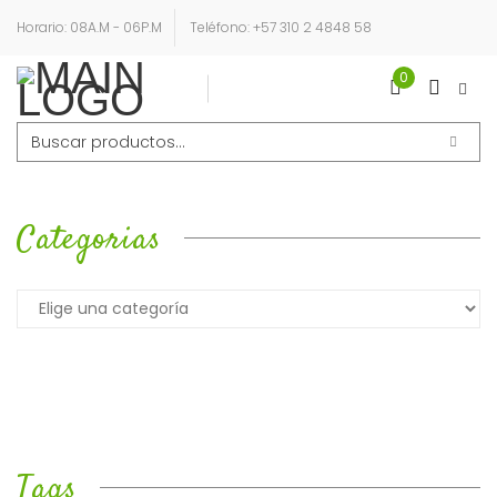
Horario: 08A.M - 06P.M
Teléfono: +57 310 2 4848 58
0
Login
Sign Up
Buscar
por:
Categorias
Tags