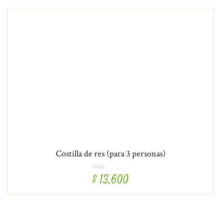
Costilla de res (para 3 personas)
$
13,600
R
a
t
e
d
5
.