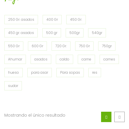
250 Gr. asados
400 Gr
450 Gr.
450 gr. asados
500 gr
500gr
540gr
550 Gr
600 Gr
720 Gr.
750 Gr
750gr
Ahumar
asados
caldo
carne
carnes
hueso
para asar
Para sopas
res
sudar
Mostrando el único resultado