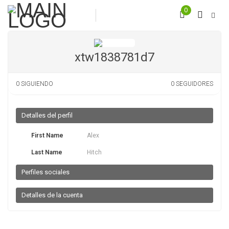
0
xtw1838781d7
0
SIGUIENDO
0
SEGUIDORES
Detalles del perfil
First Name
Alex
Last Name
Hitch
Perfiles sociales
Detalles de la cuenta