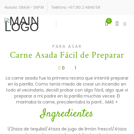
Horario: 08A.M - 06P.M
Teléfono: +57 310 2 4848 58
0
Login
Sign Up
PARA ASAR
Carne Asada Fácil de Preparar
0
1
La carne asada fue la primera receta que intenté preparar
en la parrilla. Como tenía miedo de crear un incendio en
todo el vecindario, decidí probar con algo fácil, algo que vi
preparar a mi padre en la parrilla muchas veces. Él
marinaba la carne, precalentaba la parril…
MAS +
Ingredientes
1/2taza de tequila1/4taza de jugo de limón fresco1/4taza